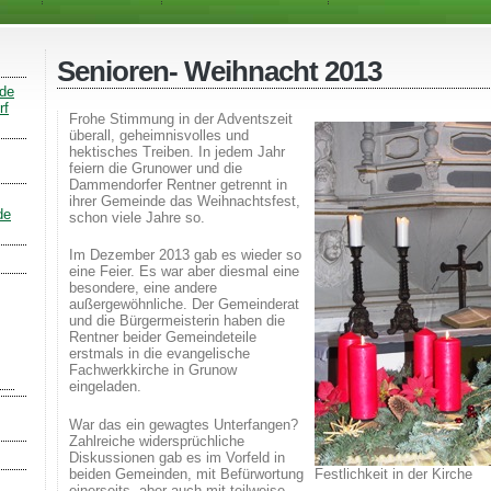
Senioren- Weihnacht 2013
nde
rf
Frohe Stimmung in der Adventszeit
überall, geheimnisvolles und
hektisches Treiben. In jedem Jahr
feiern die Grunower und die
Dammendorfer Rentner getrennt in
ihrer Gemeinde das Weihnachtsfest,
de
schon viele Jahre so.
Im Dezember 2013 gab es wieder so
eine Feier. Es war aber diesmal eine
besondere, eine andere
außergewöhnliche. Der Gemeinderat
und die Bürgermeisterin haben die
Rentner beider Gemeindeteile
erstmals in die evangelische
Fachwerkkirche in Grunow
eingeladen.
War das ein gewagtes Unterfangen?
Zahlreiche widersprüchliche
Diskussionen gab es im Vorfeld in
beiden Gemeinden, mit Befürwortung
Festlichkeit in der Kirche
einerseits, aber auch mit teilweise