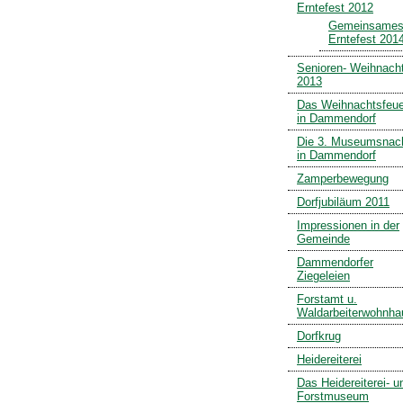
Erntefest 2012
Gemeinsame
Erntefest 201
Senioren- Weihnach
2013
Das Weihnachtsfeue
in Dammendorf
Die 3. Museumsnac
in Dammendorf
Zamperbewegung
Dorfjubiläum 2011
Impressionen in der
Gemeinde
Dammendorfer
Ziegeleien
Forstamt u.
Waldarbeiterwohnha
Dorfkrug
Heidereiterei
Das Heidereiterei- u
Forstmuseum